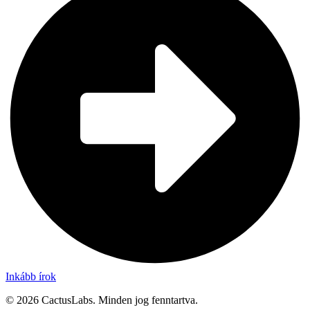
Inkább írok
©
2026
CactusLabs. Minden jog fenntartva.