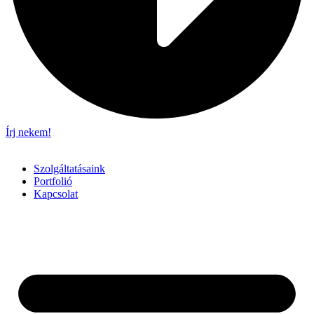
Írj nekem!
Szolgáltatásaink
Portfolió
Kapcsolat