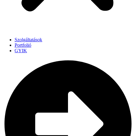
Szolgáltatások
Portfolió
GYIK