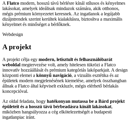
A
Flatco
modern, hosszú távú bérlésre kínál stílusos és kényelmes
lakásokat, amelyek ideálisak mindazok számára, akik otthonos,
mégis prémium környezetet keresnek. Az ingatlanok a legújabb
dizájntrendek szerint kerültek kialakításra, biztosítva a maximális
kényelmet és minőséget a bérlőknek.
Webdesign
A projekt
A projekt célja egy
modern, letisztult és felhasználóbarát
weboldal
megtervezése volt, amely hitelesen tükrözi a Flatco
innovatív hozzáállását és prémium kategóriás lakóparkjait. A design
központi elemei a
könnyű navigáció
, a vizuális esztétika és az
épületek modern megjelenésének kiemelése, amelyek összhangban
állnak a Flatco által képviselt exkluzív, mégis elérhető bérlakás
koncepcióval.
Az oldal feladata, hogy
hatékonyan mutassa be a Bárd projekt
épületeit és a hosszú távú bérbeadásra kínált lakásokat
,
miközben hangsúlyozza a cég elkötelezettségét a budapesti
ingatlanpiac iránt.